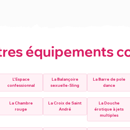
tres équipements c
L'Espace
La Balançoire
La Barre de pole
confessionnal
sexuelle-Sling
dance
La Chambre
La Croix de Saint
La Douche
rouge
André
érotique à jets
multiples