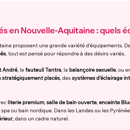
és en Nouvelle-Aquitaine : quels é
ine proposent une grande variété d’équipements. D
pés
, tout est pensé pour répondre à des désirs variés.
nt André
, le
fauteuil Tantra
, la
balançoire sexuelle
, ou e
s stratégiquement placés
, des
systèmes d’éclairage int
vec
literie premium
,
salle de bain ouverte
,
enceinte Blu
spa ou bain nordique. Dans les Landes ou les Pyrénée
érieur
, dans un cadre naturel.