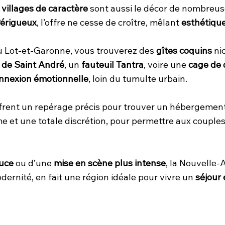
s
villages de caractère
sont aussi le décor de nombreu
érigueux
, l’offre ne cesse de croître, mêlant
esthétique
u Lot-et-Garonne, vous trouverez des
gîtes coquins
nic
x de Saint André
, un
fauteuil Tantra
, voire une
cage de 
nnexion émotionnelle
, loin du tumulte urbain.
ffrent un repérage précis pour trouver un hébergement d
e et une totale discrétion, pour permettre aux couples
ouce
ou d’une
mise en scène plus intense
, la Nouvelle-
dernité, en fait une région idéale pour vivre un
séjour 