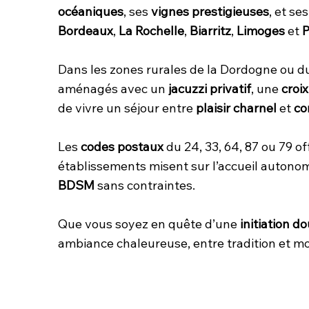
océaniques
, ses
vignes prestigieuses
, et se
Bordeaux
,
La Rochelle
,
Biarritz
,
Limoges
et
P
Dans les zones rurales de la Dordogne ou d
aménagés avec un
jacuzzi privatif
, une
croi
de vivre un séjour entre
plaisir charnel
et
co
Les
codes postaux
du 24, 33, 64, 87 ou 79 o
établissements misent sur l’accueil autonom
BDSM
sans contraintes.
Que vous soyez en quête d’une
initiation d
ambiance chaleureuse, entre tradition et mo