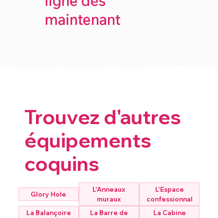
ligne dès
maintenant
Trouvez d'autres
équipements
coquins
L'Anneaux
L'Espace
Glory Hole
muraux
confessionnal
La Balançoire
La Barre de
La Cabine