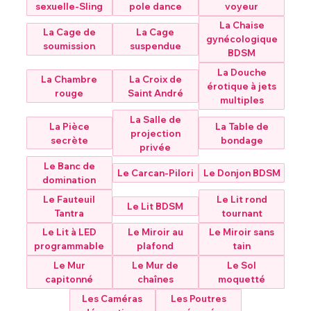
sexuelle-Sling
pole dance
voyeur
La Chaise
La Cage de
La Cage
gynécologique
soumission
suspendue
BDSM
La Douche
La Chambre
La Croix de
érotique à jets
rouge
Saint André
multiples
La Salle de
La Pièce
La Table de
projection
secrète
bondage
privée
Le Banc de
Le Carcan-Pilori
Le Donjon BDSM
domination
Le Fauteuil
Le Lit rond
Le Lit BDSM
Tantra
tournant
Le Lit à LED
Le Miroir au
Le Miroir sans
programmable
plafond
tain
Le Mur
Le Mur de
Le Sol
capitonné
chaînes
moquetté
Les Caméras
Les Poutres