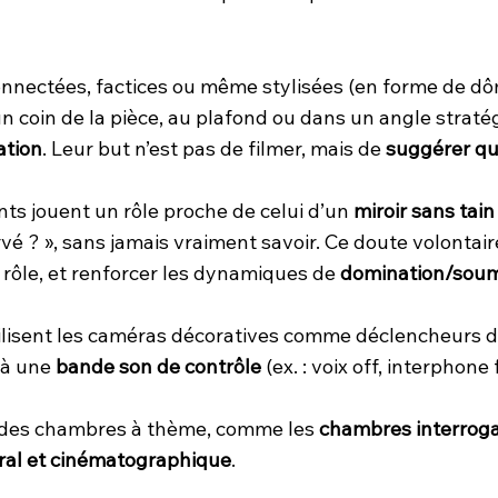
nectées, factices ou même stylisées (en forme de dôme
un coin de la pièce, au plafond ou dans un angle strat
ation
. Leur but n’est pas de filmer, mais de
suggérer qu’
ts jouent un rôle proche de celui d’un
miroir sans tain
ervé ? », sans jamais vraiment savoir. Ce doute volontai
de rôle, et renforcer les dynamiques de
domination/soum
tilisent les caméras décoratives comme déclencheurs d
r à une
bande son de contrôle
(ex. : voix off, interphone f
ns des chambres à thème, comme les
chambres interroga
ral et cinématographique
.