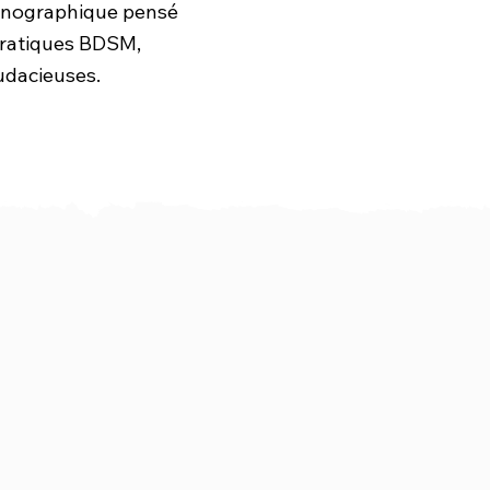
énographique pensé
s pratiques BDSM,
audacieuses.