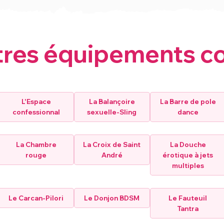
tres équipements c
L'Espace
La Balançoire
La Barre de pole
confessionnal
sexuelle-Sling
dance
La Chambre
La Croix de Saint
La Douche
rouge
André
érotique à jets
multiples
Le Carcan-Pilori
Le Donjon BDSM
Le Fauteuil
Tantra