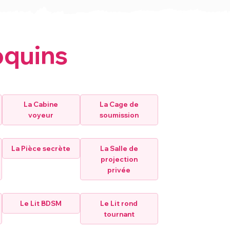
oquins
La Cabine
La Cage de
voyeur
soumission
La Pièce secrète
La Salle de
projection
privée
Le Lit BDSM
Le Lit rond
tournant