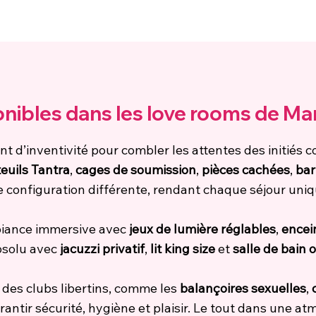
ibles dans les love rooms de Mar
ent d’inventivité pour combler les attentes des initié
euils Tantra
,
cages de soumission
,
pièces cachées
,
bar
e configuration différente, rendant chaque séjour uniq
biance immersive avec
jeux de lumière réglables
,
encei
absolu avec
jacuzzi privatif
,
lit king size
et
salle de bain 
des clubs libertins, comme les
balançoires sexuelles
,
ntir sécurité, hygiène et plaisir. Le tout dans une at