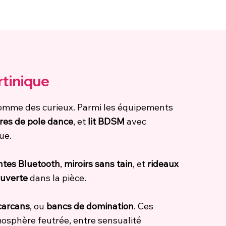
tinique
s comme des curieux. Parmi les équipements
res de pole dance
, et
lit BDSM
avec
ue.
ntes Bluetooth
,
miroirs sans tain
, et
rideaux
ouverte
dans la pièce.
carcans
, ou
bancs de domination
. Ces
mosphère feutrée, entre sensualité