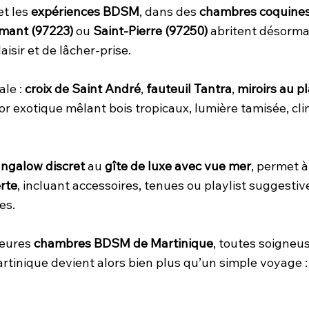
et les
expériences BDSM
, dans des
chambres coquines
mant (97223)
ou
Saint-Pierre (97250)
abritent désorma
isir et de lâcher-prise.
ale :
croix de Saint André
,
fauteuil Tantra
,
miroirs au p
or exotique mêlant bois tropicaux, lumière tamisée, cl
ngalow discret
au
gîte de luxe avec vue mer
, permet à
rte
, incluant accessoires, tenues ou playlist suggesti
es.
leures
chambres BDSM de Martinique
, toutes soigneu
 Martinique devient alors bien plus qu’un simple voyage 