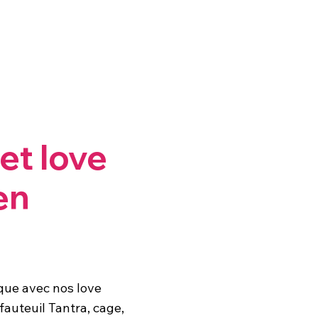
et love
en
que avec nos love
fauteuil Tantra, cage,