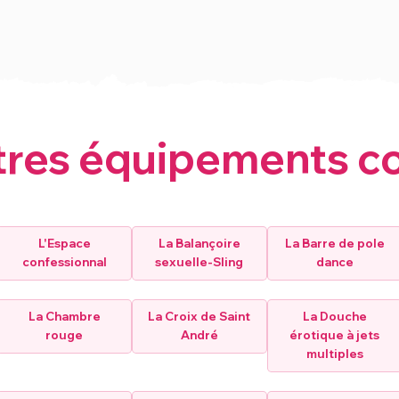
tres équipements c
L'Espace
La Balançoire
La Barre de pole
confessionnal
sexuelle-Sling
dance
La Chambre
La Croix de Saint
La Douche
rouge
André
érotique à jets
multiples