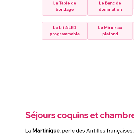
La Table de
Le Banc de
bondage
domination
Le Lit à LED
Le Miroir au
programmable
plafond
Séjours coquins et chambr
La
Martinique
, perle des Antilles française