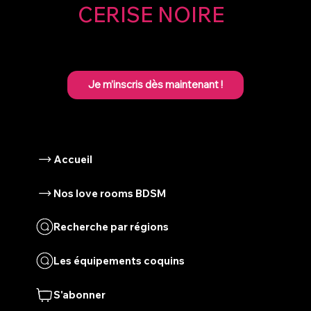
CERISE NOIRE
Je m’inscris dès maintenant !
Croix de Saint André : scénarios, jeux
et idées créatives pour varier les
plaisirs
Accueil
Nos love rooms BDSM
Recherche par régions
Les équipements coquins
S'abonner